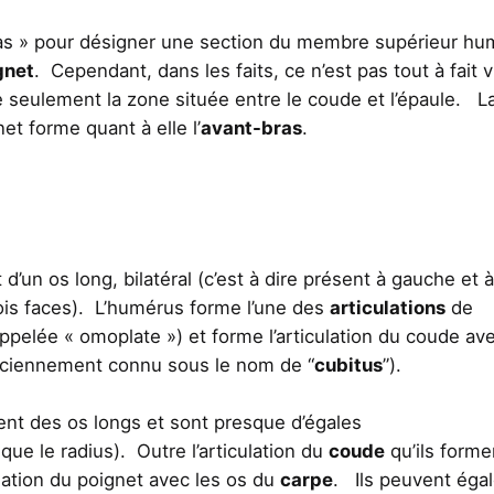
ras » pour désigner une section du membre supérieur hu
gnet
. Cependant, dans les faits, ce n’est pas tout à fait v
 seulement la zone située entre le coude et l’épaule. L
et forme quant à elle l’
avant-bras
.
it d’un os long, bilatéral (c’est à dire présent à gauche et à
 trois faces). L’humérus forme l’une des
articulations
de
pelée « omoplate ») et forme l’articulation du coude ave
ciennement connu sous le nom de “
cubitus
”).
ent des os longs et sont presque d’égales
que le radius). Outre l’articulation du
coude
qu’ils forme
lation du poignet avec les os du
carpe
. Ils peuvent éga