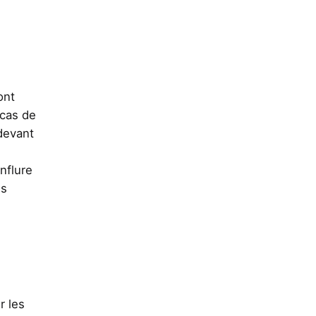
ont
 cas de
devant
nflure
us
r les