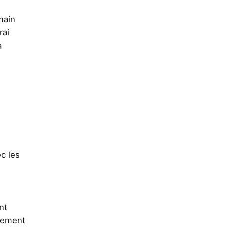
main
rai
a
c les
nt
lement