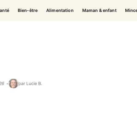
anté
Bien-être
Alimentation
Maman & enfant
Minc
026
par Lucie B.