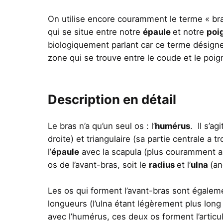
On utilise encore couramment le terme « b
qui se situe entre notre
épaule
et notre
poi
biologiquement parlant car ce terme désigne
zone qui se trouve entre le coude et le poign
Description en détail
Le bras n’a qu’un seul os : l’
humérus
. Il s’ag
droite) et triangulaire (sa partie centrale a
l’
épaule
avec la scapula (plus couramment ap
os de l’avant-bras, soit le
radius
et l’
ulna
(an
Les os qui forment l’avant-bras sont égalem
longueurs (l’ulna étant légèrement plus long 
avec l’humérus, ces deux os forment l’articu