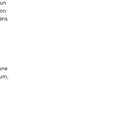
 un
(on
Dans
’une
ium,