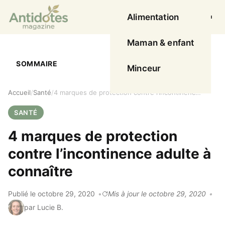
Alimentation
Ouvrir l
Maman & enfant
SOMMAIRE
Minceur
Accueil
Santé
4 marques de protection contre l’incontinence adulte à connaître
SANTÉ
4 marques de protection
contre l’incontinence adulte à
connaître
Publié le octobre 29, 2020
Mis à jour le octobre 29, 2020
par Lucie B.