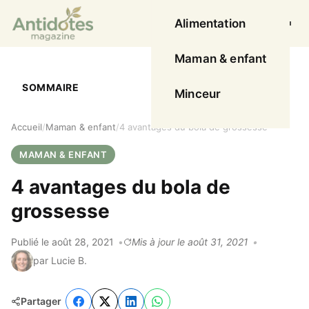
Alimentation
Ouvrir l
Maman & enfant
SOMMAIRE
Minceur
Accueil
Maman & enfant
4 avantages du bola de grossesse
MAMAN & ENFANT
4 avantages du bola de
grossesse
Publié le août 28, 2021
Mis à jour le août 31, 2021
par Lucie B.
Partager