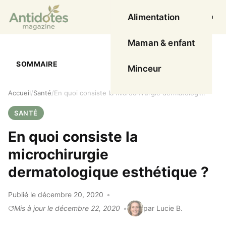
Alimentation
Ouvrir l
Maman & enfant
SOMMAIRE
Minceur
Accueil
Santé
En quoi consiste la microchirurgie dermatologique esthétique ?
SANTÉ
En quoi consiste la
microchirurgie
dermatologique esthétique ?
Publié le décembre 20, 2020
Mis à jour le décembre 22, 2020
par Lucie B.