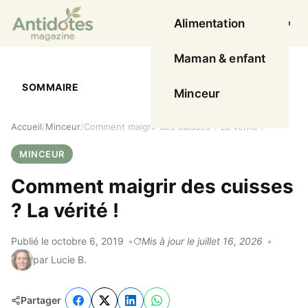
Alimentation
Ouvrir l
Maman & enfant
SOMMAIRE
Minceur
Accueil
Minceur
Comment maigrir des cuisses ? La vérité !
MINCEUR
Comment maigrir des cuisses
? La vérité !
Publié le octobre 6, 2019
Mis à jour le juillet 16, 2026
par Lucie B.
Partager