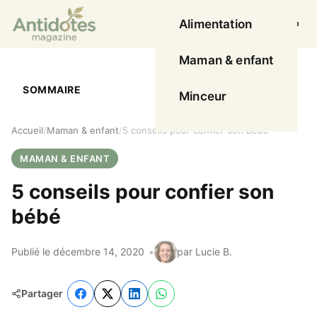
Alimentation
Ouvrir l
Maman & enfant
SOMMAIRE
Minceur
Accueil
Maman & enfant
5 conseils pour confier son bébé
MAMAN & ENFANT
5 conseils pour confier son
bébé
Publié le décembre 14, 2020
par Lucie B.
Partager